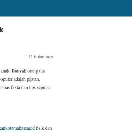
k
11 bulan ago
anak. Banyak orang tua
puler adalah pijatan.
ahas fakta dan tips seputar
kankotamakassar.id
fisik dan