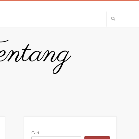
entang
Cari