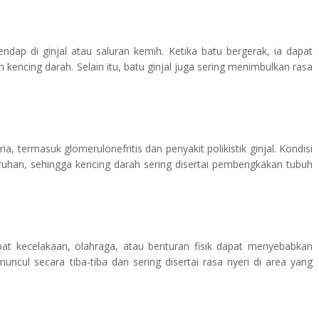
endap di ginjal atau saluran kemih. Ketika batu bergerak, ia dapat
encing darah. Selain itu, batu ginjal juga sering menimbulkan rasa
 termasuk glomerulonefritis dan penyakit polikistik ginjal. Kondisi
uruhan, sehingga kencing darah sering disertai pembengkakan tubuh
bat kecelakaan, olahraga, atau benturan fisik dapat menyebabkan
ncul secara tiba-tiba dan sering disertai rasa nyeri di area yang