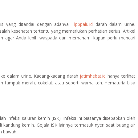
edis yang ditandai dengan adanya
lpppalu.id
darah dalam urine.
lah kesehatan tertentu yang memerlukan perhatian serius. Artikel
ah agar Anda lebih waspada dan memahami kapan perlu mencari
k ke dalam urine. Kadang-kadang darah
jatimhebat.id
hanya terlihat
kan tampak merah, cokelat, atau seperti warna teh. Hematuria bisa
.
 infeksi saluran kemih (ISK). Infeksi ini biasanya disebabkan oleh
 kandung kemih. Gejala ISK lainnya termasuk nyeri saat buang air
ian bawah.