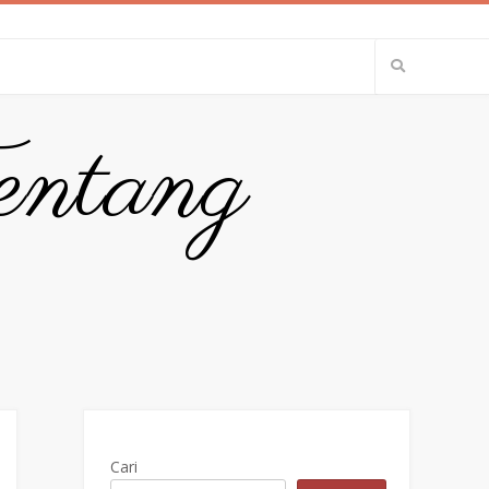
entang
Cari