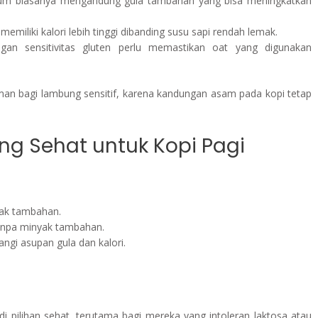
num biasanya mengandung gula tambahan yang bisa meningkatkan
memiliki kalori lebih tinggi dibanding susu sapi rendah lemak.
ngan sensitivitas gluten perlu memastikan oat yang digunakan
 aman bagi lambung sensitif, karena kandungan asam pada kopi tetap
ng Sehat untuk Kopi Pagi
emak tambahan.
 tanpa minyak tambahan.
gi asupan gula dan kalori.
 pilihan sehat, terutama bagi mereka yang intoleran laktosa atau