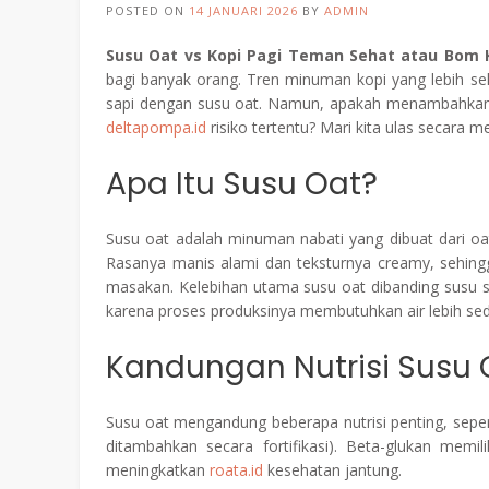
POSTED ON
14 JANUARI 2026
BY
ADMIN
Susu Oat vs Kopi Pagi Teman Sehat atau Bom K
bagi banyak orang. Tren minuman kopi yang lebih s
sapi dengan susu oat. Namun, apakah menambahkan su
deltapompa.id
risiko tertentu? Mari kita ulas secara 
Apa Itu Susu Oat?
Susu oat adalah minuman nabati yang dibuat dari oat
Rasanya manis alami dan teksturnya creamy, sehingga
masakan. Kelebihan utama susu oat dibanding susu sa
karena proses produksinya membutuhkan air lebih sedi
Kandungan Nutrisi Susu 
Susu oat mengandung beberapa nutrisi penting, seperti
ditambahkan secara fortifikasi). Beta-glukan memi
meningkatkan
roata.id
kesehatan jantung.