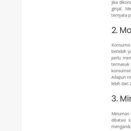
jika diko
ginjal. M
ternyata p
2. M
Konsumsi
berlebih y
perlu me
termasuk
konsumsin
Adapun re
lebih dari
3. M
Minuman b
dibatasi
mengandun