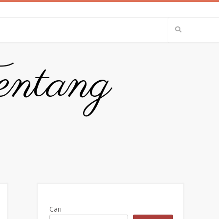
entang
Cari