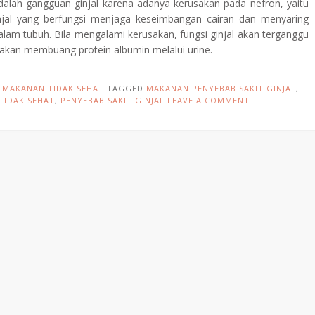
adalah gangguan ginjal karena adanya kerusakan pada nefron, yaitu
njal yang berfungsi menjaga keseimbangan cairan dan menyaring
alam tubuh. Bila mengalami kerusakan, fungsi ginjal akan terganggu
l akan membuang protein albumin melalui urine.
N
MAKANAN TIDAK SEHAT
TAGGED
MAKANAN PENYEBAB SAKIT GINJAL
,
TIDAK SEHAT
,
PENYEBAB SAKIT GINJAL
LEAVE A COMMENT