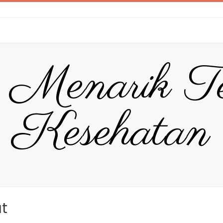
 Menarik T
Kesehatan
t