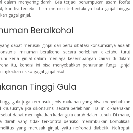
al dalam menyaring darah. Bila terjadi penumpukan asam fosfat
al, kondisi tersebut bisa memicu terbentuknya batu ginjal hingga
an gagal ginjal.
inuman Beralkohol
ang dapat merusak ginjal dan perlu dibatasi konsumsinya adalah
Konsumsi minuman beralkohol secara berlebihan diketahui turut
uhi kerja ginjal dalam menjaga keseimbangan cairan di dalam
rena itu, kondisi ini bisa menyebabkan penurunan fungsi ginjal
ingkatkan risiko gagal ginjal akut.
akanan Tinggi Gula
inggi gula juga termasuk jenis makanan yang bisa menyebabkan
al khususnya jika dikonsumsi secara berlebihan. Hal ini dikarenakan
rsebut dapat meningkatkan kadar gula darah dalam tubuh. Di mana,
a darah yang tidak terkontrol berisiko menimbulkan komplikasi
mellitus yang merusak ginjal, yaitu nefropati diabetik. Nefropati