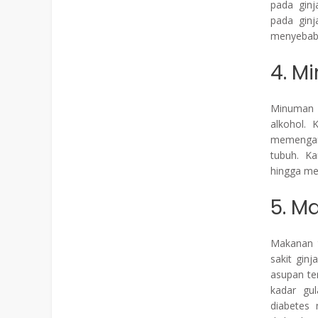
pada ginj
pada ginj
menyebabk
4. M
Minuman y
alkohol. 
memengar
tubuh. Ka
hingga men
5. M
Makanan t
sakit ginj
asupan te
kadar gul
diabetes 