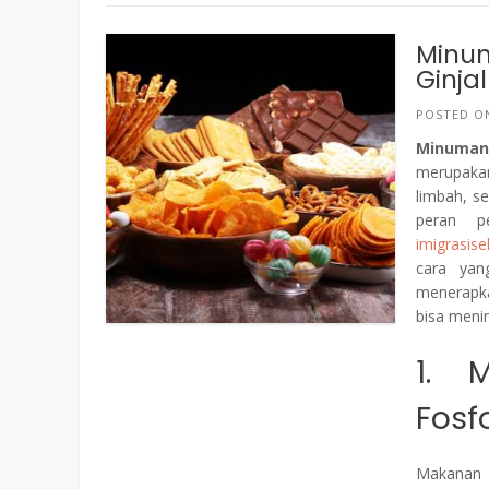
Minu
Ginjal
POSTED 
Minuman 
merupaka
limbah, s
peran p
imigrasis
cara yan
menerapk
bisa menin
1. 
Fosf
Makanan 