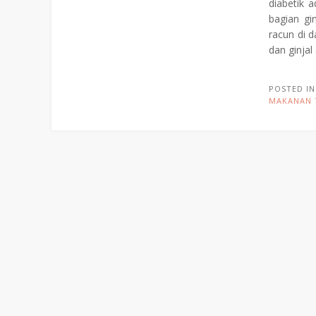
diabetik 
bagian gi
racun di d
dan ginja
POSTED I
MAKANAN 