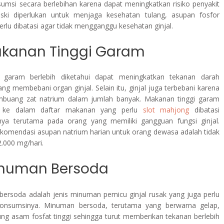
nsumsi secara berlebihan karena dapat meningkatkan risiko penyakit
eski diperlukan untuk menjaga kesehatan tulang, asupan fosfor
erlu dibatasi agar tidak mengganggu kesehatan ginjal.
akanan Tinggi Garam
 garam berlebih diketahui dapat meningkatkan tekanan darah
ang membebani organ ginjal. Selain itu, ginjal juga terbebani karena
mbuang zat natrium dalam jumlah banyak. Makanan tinggi garam
 ke dalam daftar makanan yang perlu
slot mahjong
dibatasi
ya terutama pada orang yang memiliki gangguan fungsi ginjal.
komendasi asupan natrium harian untuk orang dewasa adalah tidak
 2.000 mg/hari.
inuman Bersoda
ersoda adalah jenis minuman pemicu ginjal rusak yang juga perlu
 konsumsinya. Minuman bersoda, terutama yang berwarna gelap,
g asam fosfat tinggi sehingga turut memberikan tekanan berlebih